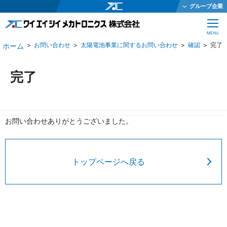
グループ企業
ワイエイシイホールディングス株式会社
CLOSE
MENU
ワイエイシイメカトロニクス株式会社
お問い合わせ
太陽電池事業に関するお問い合わせ
確認
完了
ワイエイシイガーター株式会社
株式会社ワイエイシイダステック
完了
ワイエイシイビーム株式会社
ワイエイシイエレックス株式会社
お問い合わせありがとうございました。
ワイエイシイバイオ株式会社
YAC Systems Singapore Pte Ltd
大倉電気株式会社
トップページへ戻る
株式会社ワイエイシイデンコー
ワイエイシイマシナリー株式会社
JEインターナショナル株式会社
株式会社テクノオプティス