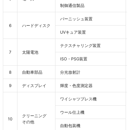
制御通信製品
バーニッシュ装置
6
ハードディスク
UVキュア装置
テクスチャリング装置
7
太陽電池
ISO・PSG装置
8
自動車部品
分光放射計
9
ディスプレイ
輝度・色度測定器
ワイシャツプレス機
ウール仕上機
クリーニング
10
その他
自動包装機