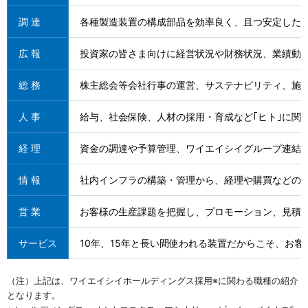
調 達
各種製造装置の構成部品を効率良く、且つ安定した
広 報
投資家の皆さま向けに経営状況や財務状況、業績動向
総 務
株主総会等会社行事の運営、サステナビリティ、施
⼈ 事
給与、社会保険、⼈材の採用・育成など｢ヒト｣に
経 理
資金の調達や予算管理、ワイエイシイグループ連結
情 報
社内インフラの構築・管理から、経理や購買などの業
営 業
お客様の生産課題を把握し、プロモーション、見積
サービス
10年、15年と長い間使われる装置だからこそ、お
（注）上記は、ワイエイシイホールディングス採用※に関わる職種の紹介
となります。