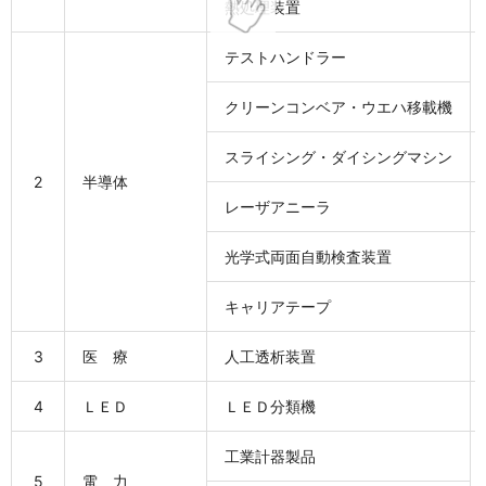
熱処理装置
テストハンドラー
クリーンコンベア・ウエハ移載機
スライシング・ダイシングマシン
2
半導体
レーザアニーラ
光学式両面自動検査装置
キャリアテープ
3
医 療
人工透析装置
4
ＬＥＤ
ＬＥＤ分類機
工業計器製品
5
電 力