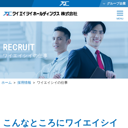
グループ企業
ワイエイシイホールディングス株式会社
CLOSE
MENU
ワイエイシイメカトロニクス株式会社
ワイエイシイガーター株式会社
株式会社ワイエイシイダステック
RECRUIT
ワイエイシイビーム株式会社
ワイエイシイの仕事
ワイエイシイエレックス株式会社
ワイエイシイバイオ株式会社
YAC Systems Singapore Pte Ltd
採用情報
ワイエイシイの仕事
大倉電気株式会社
株式会社ワイエイシイデンコー
ワイエイシイマシナリー株式会社
JEインターナショナル株式会社
こんなところにワイエイシイ
株式会社テクノオプティス