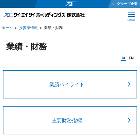
グループ企業
ワイエイシイホールディングス株式会社
CLOSE
MENU
ワイエイシイメカトロニクス株式会社
投資家情報
業績・財務
ワイエイシイガーター株式会社
株式会社ワイエイシイダステック
業績・財務
ワイエイシイビーム株式会社
JA
EN
ワイエイシイエレックス株式会社
ワイエイシイバイオ株式会社
業績ハイライト
YAC Systems Singapore Pte Ltd
大倉電気株式会社
株式会社ワイエイシイデンコー
ワイエイシイマシナリー株式会社
主要財務指標
JEインターナショナル株式会社
株式会社テクノオプティス