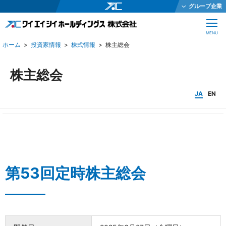
グループ企業
ワイエイシイホールディングス株式会社
CLOSE
MENU
ワイエイシイメカトロニクス株式会社
投資家情報
株式情報
株主総会
ワイエイシイガーター株式会社
株式会社ワイエイシイダステック
株主総会
ワイエイシイビーム株式会社
JA
EN
ワイエイシイエレックス株式会社
ワイエイシイバイオ株式会社
YAC Systems Singapore Pte Ltd
大倉電気株式会社
第53回定時株主総会
株式会社ワイエイシイデンコー
ワイエイシイマシナリー株式会社
JEインターナショナル株式会社
株式会社テクノオプティス