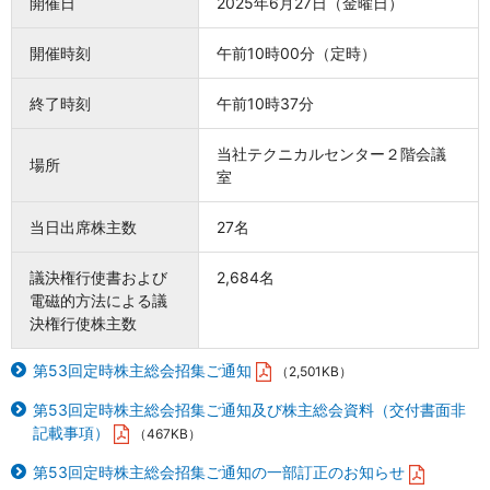
開催日
2025年6月27日（金曜日）
三和電気計器株式会社
開催時刻
午前10時00分（定時）
終了時刻
午前10時37分
当社テクニカルセンター２階会議
場所
室
当日出席株主数
27名
議決権行使書および
2,684名
電磁的方法による議
決権行使株主数
第53回定時株主総会招集ご通知
（2,501KB）
第53回定時株主総会招集ご通知及び株主総会資料（交付書面非
記載事項）
（467KB）
第53回定時株主総会招集ご通知の一部訂正のお知らせ