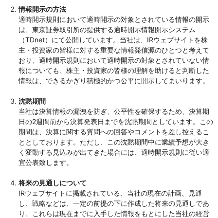
情報開示の方法
三和電気計器株式会社
適時開示規則において適時開示の対象とされている情報の開示
は、東京証券取引所の提供する適時開示情報開示システム
（TDnet）にて公開しています。当社は、IRウェブサイトを株
主・投資家の皆様に対する重要な情報発信源のひとつと考えて
おり、適時開示規則において適時開示の対象とされていない情
報についても、株主・投資家の皆様の理解を助けると判断した
情報は、できるかぎり積極的かつ公平に開示してまいります。
沈黙期間
当社は決算情報の漏洩を防ぎ、公平性を確保するため、決算期
日の2週間前から決算発表日までを沈黙期間としています。この
期間は、決算に関する質問への回答やコメントを差し控えるこ
ととしております。ただし、この沈黙期間中に業績予想が大き
く変動する見込みが出てきた場合には、適時開示規則に従い適
宜公表致します。
将来の見通しについて
IRウェブサイトに掲載されている、当社の現在の計画、見通
し、戦略などは、一定の前提の下に作成した将来の見通しであ
り、これらは現在までに入手した情報をもとにした当社の経営