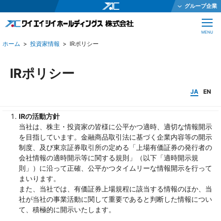
グループ企業
ワイエイシイホールディングス株式会社
CLOSE
MENU
ワイエイシイメカトロニクス株式会社
投資家情報
IRポリシー
ワイエイシイガーター株式会社
株式会社ワイエイシイダステック
IRポリシー
ワイエイシイビーム株式会社
JA
EN
ワイエイシイエレックス株式会社
IRの活動方針
ワイエイシイバイオ株式会社
当社は、株主・投資家の皆様に公平かつ適時、適切な情報開示
YAC Systems Singapore Pte Ltd
を目指しています。金融商品取引法に基づく企業内容等の開示
制度、及び東京証券取引所の定める「上場有価証券の発行者の
大倉電気株式会社
会社情報の適時開示等に関する規則」（以下「適時開示規
株式会社ワイエイシイデンコー
則」）に沿って正確、公平かつタイムリーな情報開示を行って
まいります。
ワイエイシイマシナリー株式会社
また、当社では、有価証券上場規程に該当する情報のほか、当
社が当社の事業活動に関して重要であると判断した情報につい
JEインターナショナル株式会社
て、積極的に開示いたします。
株式会社テクノオプティス