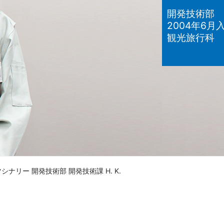
開発技術部 
ワイエイシイ
2004年6月
観光旅行科 
JEインター
株式会社テク
三和電気計器
シナリー 開発技術部 開発技術課 H. K.