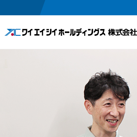
事業領域
投資家情報
会社情報
採用情報
半導体・メカトロニクス関連事業
IRニュース
ごあいさつ
採用メッセージ
経営方針
企業理念
ワイエイシイの
業績・
会社概
お問い合わせ
お問い合わせ
電子公告
免責