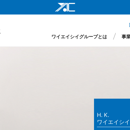
ワイエイシイ
ワイエイシイ
ワイエイシイグループとは
事
ワイエイシイ
株式会社ワイ
ワイエイシイ
仕事
財務
要
環境・社会インフラ関連事業
役員
先輩メッセージ
IRライブラリ
組織図
株式情報
沿革
新卒採用
医療・ヘルスケア関連事業
拠点・ネットワーク
IRイベント
キャリア採用
ワイエイシイ
I
事項
ワイエイシイ
YAC Systems 
H. K.
大倉電気株式
ワイエイシイ
株式会社ワイ