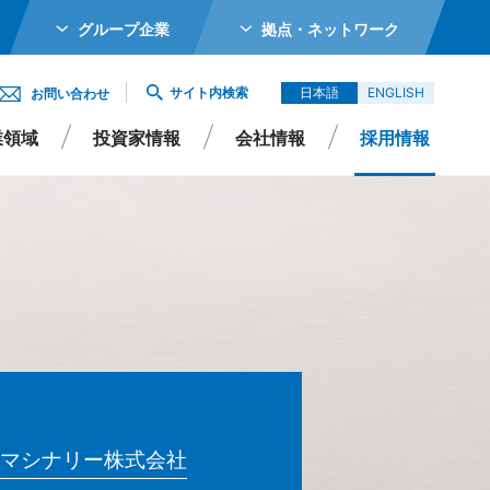
グループ企業
拠点・ネットワーク
ホールディングス株式会社
サイト内検索
日本語
ENGLISH
お問い合わせ
メカトロニクス株式会社
業領域
投資家情報
会社情報
採用情報
ガーター株式会社
エイシイダステック
ビーム株式会社
エレックス株式会社
Rポリシー
よくあるご質問
サステナビリティ
IRよくあるご質問
バイオ株式会社
Singapore Pte Ltd
会社
マシナリー株式会社
エイシイデンコー