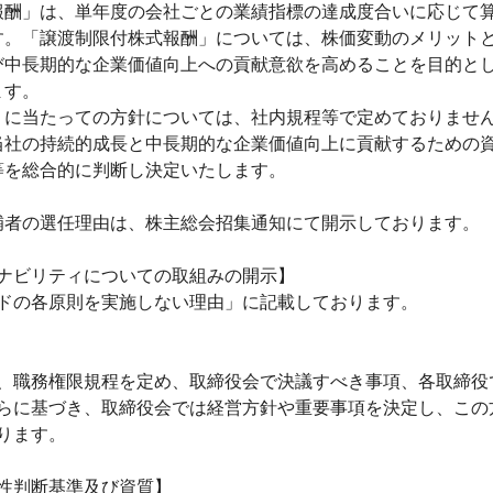
報酬」は、単年度の会社ごとの業績指標の達成度合いに応じて
す。「譲渡制限付株式報酬」については、株価変動のメリット
び中長期的な企業価値向上への貢献意欲を高めることを目的と
ます。
うに当たっての方針については、社内規程等で定めておりませ
当社の持続的成長と中長期的な企業価値向上に貢献するための
等を総合的に判断し決定いたします。
補者の選任理由は、株主総会招集通知にて開示しております
テナビリティについての取組みの開示】
ドの各原則を実施しない理由」に記載しております。
、職務権限規程を定め、取締役会で決議すべき事項、各取締役
らに基づき、取締役会では経営方針や重要事項を決定し、この
ります。
性判断基準及び資質】