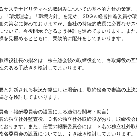
るサステナビリティへの取組みについての基本的方針の策定、
針」「環境理念」「環境方針」を定め、SDGｓ経営推進委員や環
画の策定に努めておりますが、当社の持続的成長に必要なサス
について、今後開示できるよう検討を進めてまいります。また
模を見極めるとともに、実効的に配分をしてまいります。
取締役社長の指名は、株主総会後の取締役会で、各取締役の互
性のある手続きを検討してまいります。
要と判断される状況が発生した場合は、取締役会で審議の上決
続きを検討してまいります。
員会・報酬委員会の設置による適切な関与・助言】
名の独立社外監査役、３名の独立社外取締役がおり、取締役会
ております。また、任意の報酬委員会には、３名の独立社外取
指名委員会の設置については、引き続き検討してまいります。