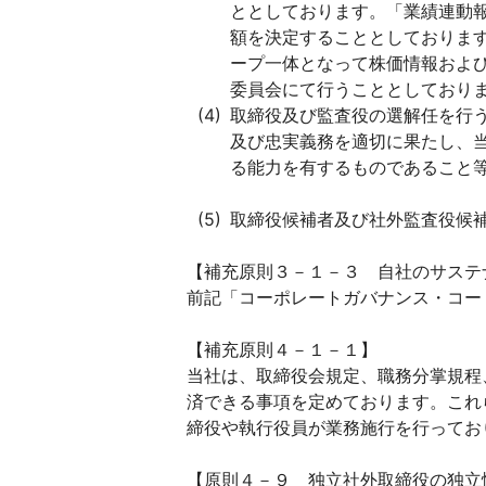
ととしております。「業績連動
額を決定することとしておりま
ープ一体となって株価情報およ
委員会にて行うこととしており
取締役及び監査役の選解任を行
及び忠実義務を適切に果たし、
る能力を有するものであること
取締役候補者及び社外監査役候
【補充原則３－１－３ 自社のサス
前記「コーポレートガバナンス・コー
【補充原則４－１－１】
当社は、取締役会規定、職務分掌規程
済できる事項を定めております。これ
締役や執行役員が業務施行を行ってお
【原則４－９ 独立社外取締役の独立