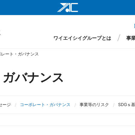
ワイエイシイ
ワイエイシイ
ワイエイシイグループとは
事
ワイエイシイ
ポレート・ガバナンス
株式会社ワイ
ワイエイシイ
・ガバナンス
仕事
財務
要
環境・社会インフラ関連事業
役員
先輩メッセージ
IRライブラリ
組織図
株式情報
沿革
新卒採用
医療・ヘルスケア関連事業
拠点・ネットワーク
IRイベント
キャリア採用
ワイエイシイ
I
事項
ワイエイシイ
セージ
コーポレート・ガバナンス
事業等のリスク
SDGｓ
YAC Systems 
大倉電気株式
株式会社ワイ