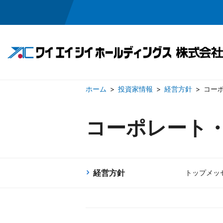
投資家情報
経営方針
コー
事業領域
投資家情報
会社情報
採用情報
コーポレート
半導体・メカトロニクス関連事業
IRニュース
ごあいさつ
採用メッセージ
経営方針
企業理念
ワイエイシイの
業績・
会社概
お問い合わせ
お問い合わせ
電子公告
免責
経営方針
トップメッ