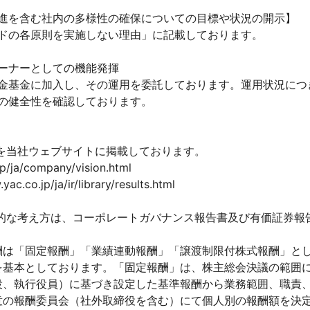
進を含む社内の多様性の確保についての目標や状況の開示】
ドの各原則を実施しない理由」に記載しております。
ーナーとしての機能発揮
金基金に加入し、その運用を委託しております。運用状況につ
の健全性を確認しております。
を当社ウェブサイトに掲載しております。
ja/company/vision.html
.jp/ja/ir/library/results.html
的な考え方は、コーポレートガバナンス報告書及び有価証券
酬は「固定報酬」「業績連動報酬」「譲渡制限付株式報酬」と
を基本としております。「固定報酬」は、株主総会決議の範囲
役、執行役員）に基づき設定した基準報酬から業務範囲、職責
意の報酬委員会（社外取締役を含む）にて個人別の報酬額を決