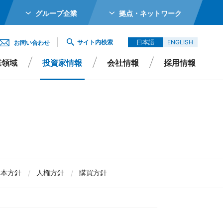
グループ企業
拠点・ネットワーク
ホールディングス株式会社
サイト内検索
日本語
ENGLISH
お問い合わせ
メカトロニクス株式会社
業領域
投資家情報
会社情報
採用情報
ガーター株式会社
エイシイダステック
ビーム株式会社
エレックス株式会社
Rポリシー
よくあるご質問
サステナビリティ
IRよくあるご質問
バイオ株式会社
基本方針
人権方針
購買方針
Singapore Pte Ltd
会社
エイシイデンコー