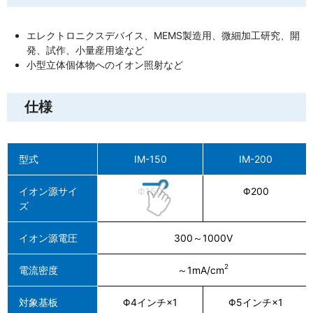
エレクトロニクスデバイス、MEMS製造用、微細加工研究、開
発、試作、小量産用途など
小型立体個体物へのイオン照射など
仕様
型式
IM-150
IM-200
イオン源サイ
Φ150
Φ200
ズ
イオン源電圧
300～1000V
2
電流密度
～1mA/cm
対象基板
Φ4インチ×1
Φ5インチ×1