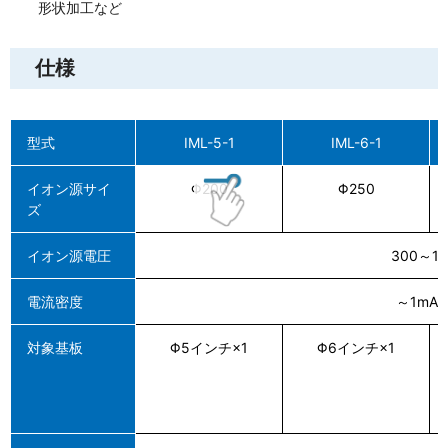
形状加工など
仕様
型式
IML-5-1
IML-6-1
イオン源サイ
Φ200
Φ250
ズ
イオン源電圧
300～10
電流密度
～1mA/
対象基板
Φ5インチ×1
Φ6インチ×1