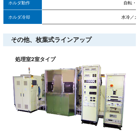
ホルダ動作
自転・
ホルダ冷却
水冷／ガ
その他、枚葉式ラインアップ
処理室2室タイプ