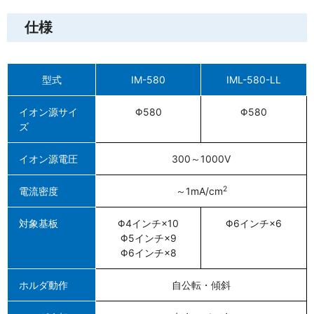
仕様
型式
IM-580
IML-580-LL
イオン源サイ
Φ580
Φ580
ズ
イオン源電圧
300～1000V
2
電流密度
～1mA/cm
対象基板
Φ4インチ×10
Φ6インチ×6
Φ5インチ×9
Φ6インチ×8
ホルダ動作
自公転・傾斜