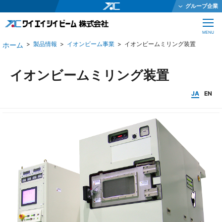
グループ企業
ワイエイシイホールディングス株式会社
CLOSE
MENU
ワイエイシイメカトロニクス株式会社
製品情報
イオンビーム事業
イオンビームミリング装置
ワイエイシイガーター株式会社
株式会社ワイエイシイダステック
イオンビームミリング装置
ワイエイシイビーム株式会社
JA
EN
ワイエイシイエレックス株式会社
ワイエイシイバイオ株式会社
YAC Systems Singapore Pte Ltd
大倉電気株式会社
株式会社ワイエイシイデンコー
ワイエイシイマシナリー株式会社
JEインターナショナル株式会社
株式会社テクノオプティス