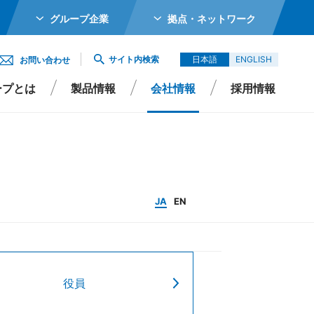
グループ企業
拠点・ネットワーク
ホールディングス株式会社
サイト内検索
日本語
ENGLISH
お問い合わせ
メカトロニクス株式会社
ープとは
製品情報
会社情報
採用情報
ガーター株式会社
エイシイダステック
ビーム株式会社
エレックス株式会社
JA
EN
バイオ株式会社
Singapore Pte Ltd
会社
役員
エイシイデンコー