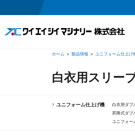
製品情報
ユニフォーム仕上げ
製品情報
会社情報
白衣用スリー
ワイシャツ仕上げ機
ごあいさつ
会社概要
ウール仕上
役員
包装機／タタミ機
アパレル機器
ユニフォーム仕上げ機
白衣用ダブ
昇降式ダブ
ユニフォー