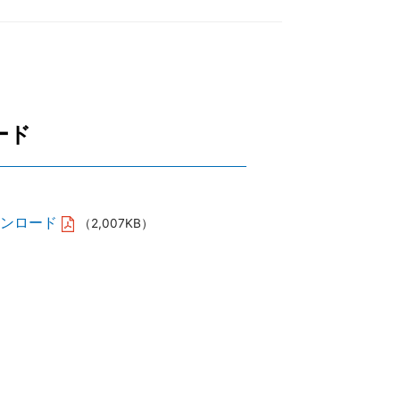
マシナリー株式会社
ナショナル株式会社
ノオプティス
ード
株式会社
ダウンロード
（2,007KB）