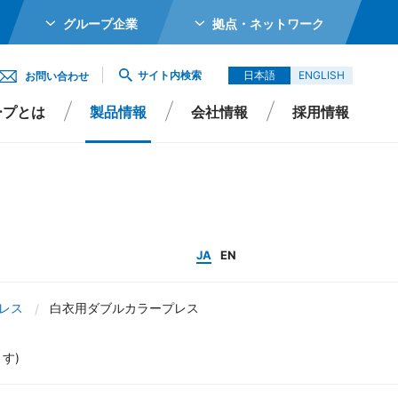
グループ企業
拠点・ネットワーク
ホールディングス株式会社
サイト内検索
日本語
ENGLISH
お問い合わせ
メカトロニクス株式会社
ープとは
製品情報
会社情報
採用情報
ガーター株式会社
エイシイダステック
ビーム株式会社
エレックス株式会社
分配／ソーティング
JA
EN
バイオ株式会社
レス
白衣用ダブルカラープレス
Singapore Pte Ltd
会社
す)
エイシイデンコー