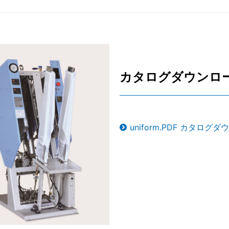
ワイエイシイ
JEインター
株式会社テク
カタログダウンロ
三和電気計器
uniform.PDF カタログ