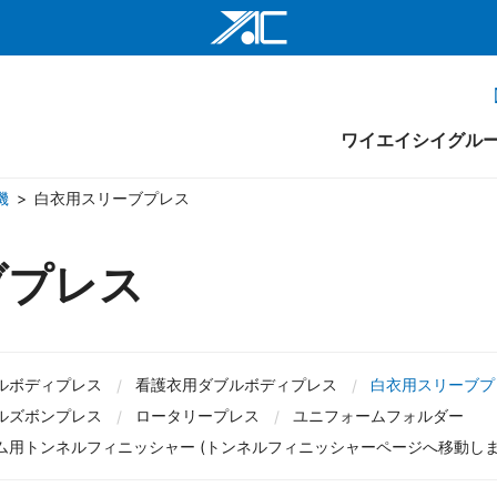
ワイエイシイ
ワイエイシイ
ワイエイシイグル
ワイエイシイ
機
白衣用スリーブプレス
株式会社ワイ
ワイエイシイ
ブプレス
げ機
組織図
ユニフォーム仕上げ機
トンネルフィニッシャー
ワイエイシイ
メンテナンスサポート
ワイエイシイ
ルボディプレス
看護衣用ダブルボディプレス
白衣用スリーブプ
YAC Systems 
ルズボンプレス
ロータリープレス
ユニフォームフォルダー
大倉電気株式
ム用トンネルフィニッシャー (トンネルフィニッシャーページへ移動しま
株式会社ワイ