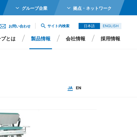
グループ企業
拠点・ネットワーク
ホールディングス株式会社
サイト内検索
日本語
ENGLISH
お問い合わせ
メカトロニクス株式会社
ープとは
製品情報
会社情報
採用情報
ガーター株式会社
エイシイダステック
ビーム株式会社
エレックス株式会社
分配／ソーティング
JA
EN
バイオ株式会社
Singapore Pte Ltd
会社
エイシイデンコー