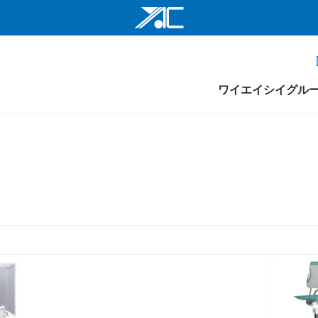
ワイエイシイ
ワイエイシイ
ワイエイシイグル
ワイエイシイ
株式会社ワイ
ワイエイシイ
げ機
組織図
ユニフォーム仕上げ機
トンネルフィニッシャー
ワイエイシイ
メンテナンスサポート
ワイエイシイ
YAC Systems 
大倉電気株式
株式会社ワイ