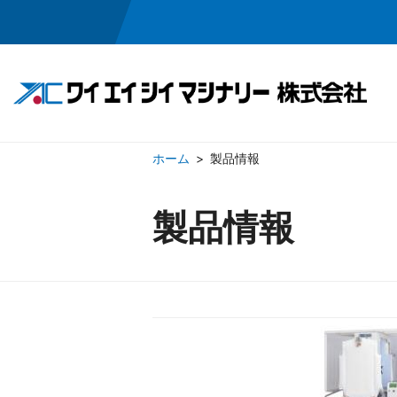
製品情報
製品情報
会社情報
製品情報
ワイシャツ仕上げ機
ごあいさつ
会社概要
ウール仕上
役員
包装機／タタミ機
アパレル機器