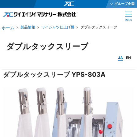
グループ企業
ワイエイシイホールディングス株式会社
CLOSE
MENU
ワイエイシイメカトロニクス株式会社
製品情報
ワイシャツ仕上げ機
ダブルタックスリーブ
ワイエイシイガーター株式会社
株式会社ワイエイシイダステック
ダブルタックスリーブ
ワイエイシイビーム株式会社
JA
EN
ワイエイシイエレックス株式会社
ダブルタックスリーブ YPS-803A
ワイエイシイバイオ株式会社
YAC Systems Singapore Pte Ltd
大倉電気株式会社
株式会社ワイエイシイデンコー
ワイエイシイマシナリー株式会社
JEインターナショナル株式会社
株式会社テクノオプティス