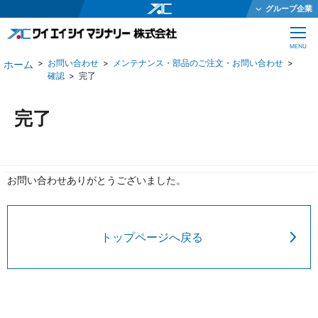
グループ企業
ワイエイシイホールディングス株式会社
CLOSE
MENU
ワイエイシイメカトロニクス株式会社
お問い合わせ
メンテナンス・部品のご注文・お問い合わせ
確認
完了
ワイエイシイガーター株式会社
株式会社ワイエイシイダステック
完了
ワイエイシイビーム株式会社
ワイエイシイエレックス株式会社
ワイエイシイバイオ株式会社
お問い合わせありがとうございました。
YAC Systems Singapore Pte Ltd
大倉電気株式会社
トップページへ戻る
株式会社ワイエイシイデンコー
ワイエイシイマシナリー株式会社
JEインターナショナル株式会社
株式会社テクノオプティス