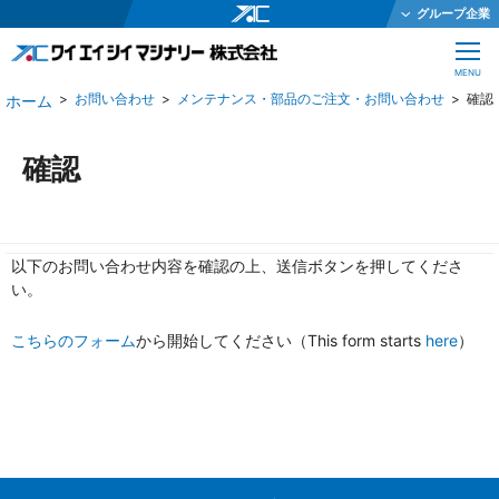
グループ企業
ワイエイシイホールディングス株式会社
CLOSE
MENU
ワイエイシイメカトロニクス株式会社
お問い合わせ
メンテナンス・部品のご注文・お問い合わせ
確認
ワイエイシイガーター株式会社
株式会社ワイエイシイダステック
確認
ワイエイシイビーム株式会社
ワイエイシイエレックス株式会社
以下のお問い合わせ内容を確認の上、送信ボタンを押してくださ
ワイエイシイバイオ株式会社
い。
YAC Systems Singapore Pte Ltd
こちらのフォーム
から開始してください（This form starts
大倉電気株式会社
here
）
株式会社ワイエイシイデンコー
ワイエイシイマシナリー株式会社
JEインターナショナル株式会社
株式会社テクノオプティス