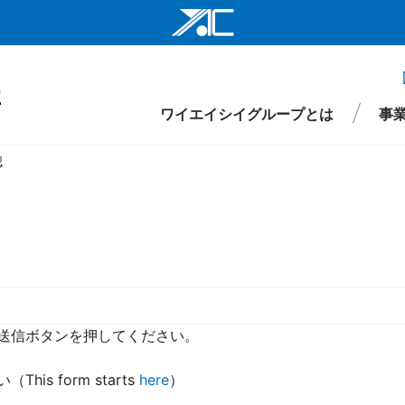
ワイエイシイ
ワイエイシイ
ワイエイシイグループとは
事
ワイエイシイ
認
株式会社ワイ
ワイエイシイ
仕事
財務
要
環境・社会インフラ関連事業
役員
先輩メッセージ
IRライブラリ
組織図
株式情報
沿革
新卒採用
医療・ヘルスケア関連事業
拠点・ネットワーク
IRイベント
キャリア採用
ワイエイシイ
I
事項
ワイエイシイ
YAC Systems 
送信ボタンを押してください。
大倉電気株式
is form starts
here
）
株式会社ワイ