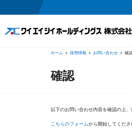
採用情報
お問い合わせ
確
事業領域
投資家情報
会社情報
採用情報
確認
半導体・メカトロニクス関連事業
IRニュース
ごあいさつ
採用メッセージ
経営方針
企業理念
ワイエイシイの
業績・
会社概
お問い合わせ
お問い合わせ
電子公告
免責
以下のお問い合わせ内容を確認の上、
こちらのフォーム
から開始してください（Th