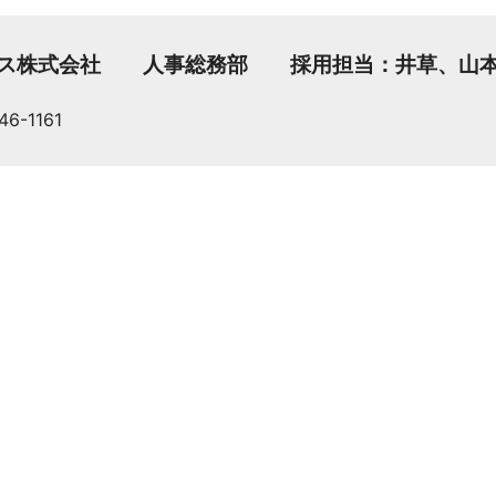
ワイエイシイ
グス株式会社 人事総務部 採用担当：井草、山
JEインター
-1161
株式会社テク
三和電気計器