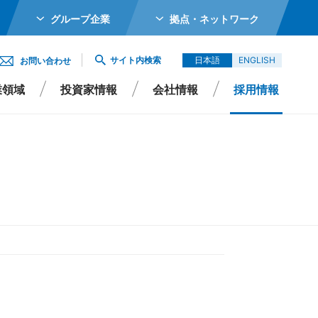
グループ企業
拠点・ネットワーク
ホールディングス株式会社
サイト内検索
日本語
ENGLISH
お問い合わせ
メカトロニクス株式会社
業領域
投資家情報
会社情報
採用情報
ガーター株式会社
エイシイダステック
ビーム株式会社
エレックス株式会社
Rポリシー
よくあるご質問
サステナビリティ
IRよくあるご質問
バイオ株式会社
Singapore Pte Ltd
会社
エイシイデンコー