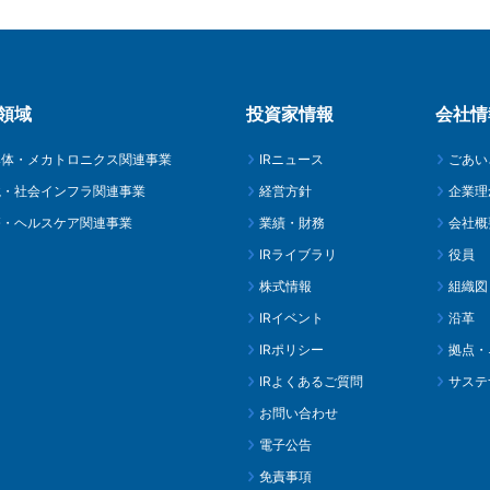
領域
投資家情報
会社情
導体・メカトロニクス関連事業
IRニュース
ごあい
境・社会インフラ関連事業
経営方針
企業理
療・ヘルスケア関連事業
業績・財務
会社概
IRライブラリ
役員
株式情報
組織図
IRイベント
沿革
IRポリシー
拠点・
IRよくあるご質問
サステ
お問い合わせ
電子公告
免責事項