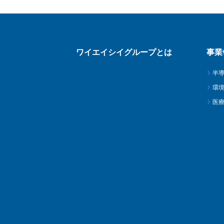
ワイエイシイグループとは
事業
半
環
医