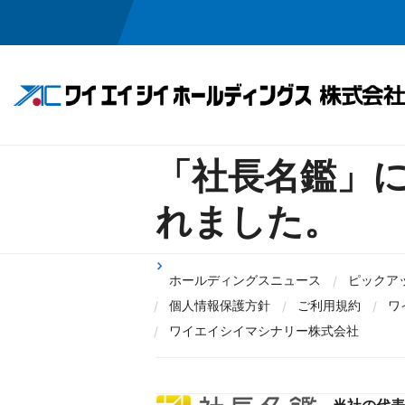
「社長名鑑」
事業領域
投資家情報
会社情報
採用情報
れました。
半導体・メカトロニクス関連事業
IRニュース
ごあいさつ
採用メッセージ
経営方針
企業理念
ワイエイシイの
業績・
会社概
ホールディングスニュース
ピックア
お問い合わせ
お問い合わせ
電子公告
免責
個人情報保護方針
ご利用規約
ワ
ワイエイシイマシナリー株式会社