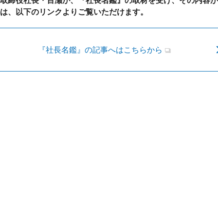
取締役社長・百瀬が、『社長名鑑』の取材を受け、その内容が
は、以下のリンクよりご覧いただけます。
ワイエイシイ
JEインター
『社長名鑑』の記事へはこちらから
株式会社テク
三和電気計器