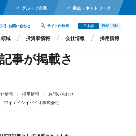
グループ企業
拠点・ネットワーク
ホールディングス株式会社
サイト内検索
日本語
ENGLISH
お問い合わせ
メカトロニクス株式会社
業領域
投資家情報
会社情報
採用情報
ガーター株式会社
記事が掲載さ
エイシイダステック
ビーム株式会社
エレックス株式会社
Rポリシー
よくあるご質問
サステナビリティ
IRよくあるご質問
会社情報
採用情報
お問い合わせ
バイオ株式会社
ワイエイシイバイオ株式会社
Singapore Pte Ltd
会社
エイシイデンコー