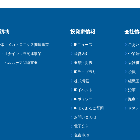
領域
投資家情報
会社情
導体・メカトロニクス関連事業
IRニュース
ごあい
境・社会インフラ関連事業
経営方針
企業理
療・ヘルスケア関連事業
業績・財務
会社概
IRライブラリ
役員
株式情報
組織図
IRイベント
沿革
IRポリシー
拠点・
IRよくあるご質問
サステ
お問い合わせ
電子公告
免責事項