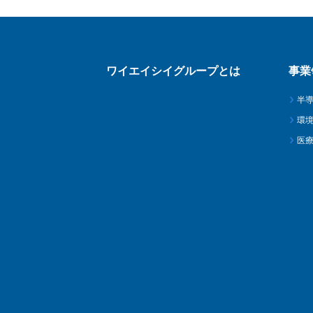
ワイエイシイグループとは
事業
半
環
医