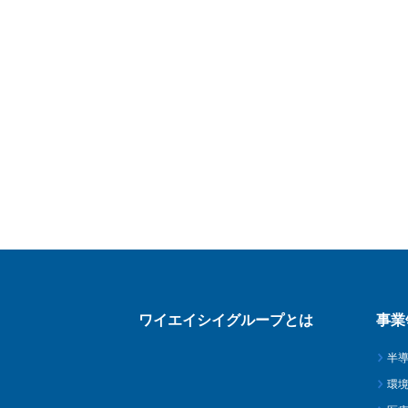
ワイエイシイグループとは
事業
半
環