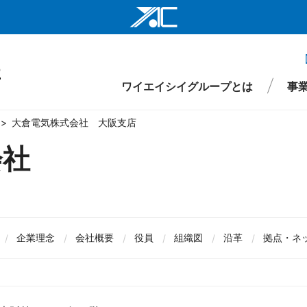
ワイエイシイ
ワイエイシイ
ワイエイシイグループとは
事
ワイエイシイ
大倉電気株式会社 大阪支店
株式会社ワイ
会社
ワイエイシイ
仕事
財務
要
環境・社会インフラ関連事業
役員
先輩メッセージ
IRライブラリ
組織図
株式情報
沿革
新卒採用
医療・ヘルスケア関連事業
拠点・ネットワーク
IRイベント
キャリア採用
ワイエイシイ
I
事項
ワイエイシイ
企業理念
会社概要
役員
組織図
沿革
拠点・ネ
YAC Systems 
大倉電気株式
株式会社ワイ