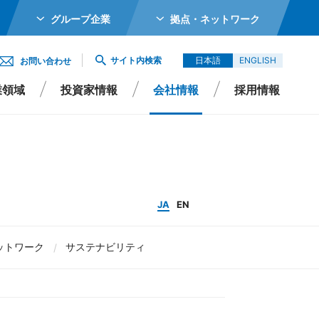
グループ企業
拠点・ネットワーク
ホールディングス株式会社
サイト内検索
日本語
ENGLISH
お問い合わせ
メカトロニクス株式会社
業領域
投資家情報
会社情報
採用情報
ガーター株式会社
エイシイダステック
ビーム株式会社
エレックス株式会社
Rポリシー
よくあるご質問
サステナビリティ
IRよくあるご質問
JA
EN
バイオ株式会社
ットワーク
サステナビリティ
Singapore Pte Ltd
会社
エイシイデンコー