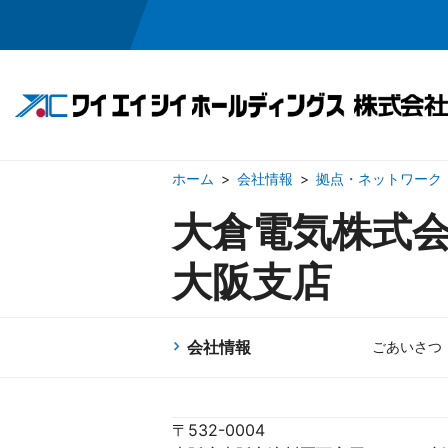
会社情報
拠点・ネットワーク
事業領域
投資家情報
会社情報
採用情報
大倉電気株式
大阪支店
半導体・メカトロニクス関連事業
IRニュース
ごあいさつ
採用メッセージ
経営方針
企業理念
ワイエイシイの
業績・
会社概
お問い合わせ
お問い合わせ
電子公告
免責
会社情報
ごあいさつ
〒532-0004