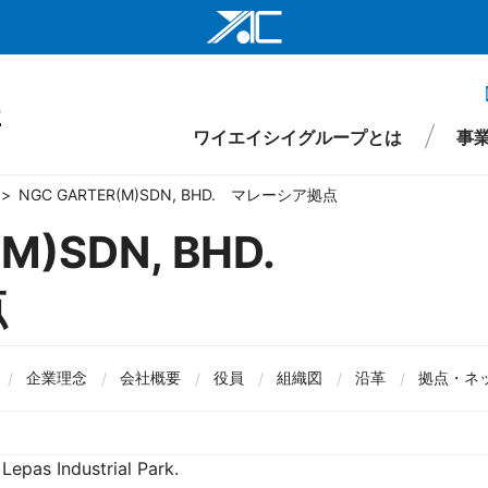
ワイエイシイ
ワイエイシイ
ワイエイシイグループとは
事
ワイエイシイ
NGC GARTER(M)SDN, BHD. マレーシア拠点
株式会社ワイ
M)SDN, BHD.
ワイエイシイ
点
仕事
財務
要
環境・社会インフラ関連事業
役員
先輩メッセージ
IRライブラリ
組織図
株式情報
沿革
新卒採用
医療・ヘルスケア関連事業
拠点・ネットワーク
IRイベント
キャリア採用
ワイエイシイ
I
事項
ワイエイシイ
企業理念
会社概要
役員
組織図
沿革
拠点・ネ
YAC Systems 
大倉電気株式
epas Industrial Park.
株式会社ワイ