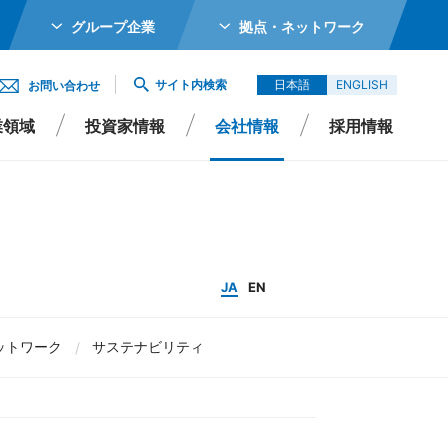
グループ企業
拠点・ネットワーク
ホールディングス株式会社
サイト内検索
日本語
ENGLISH
お問い合わせ
メカトロニクス株式会社
業領域
投資家情報
会社情報
採用情報
ガーター株式会社
エイシイダステック
ビーム株式会社
エレックス株式会社
Rポリシー
よくあるご質問
サステナビリティ
IRよくあるご質問
JA
EN
バイオ株式会社
ットワーク
サステナビリティ
Singapore Pte Ltd
会社
エイシイデンコー