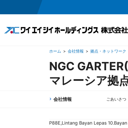
会社情報
拠点・ネットワーク
事業領域
投資家情報
会社情報
採用情報
NGC GARTER(
マレーシア拠
半導体・メカトロニクス関連事業
IRニュース
ごあいさつ
採用メッセージ
経営方針
企業理念
ワイエイシイの
業績・
会社概
お問い合わせ
お問い合わせ
電子公告
免責
会社情報
ごあいさつ
P88E,Lintang Bayan Lepas 10.Bayan L