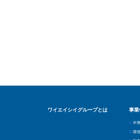
ワイエイシイグループとは
事業
半
環