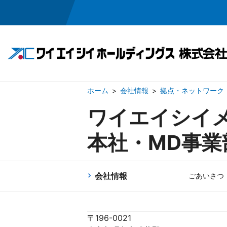
会社情報
拠点・ネットワーク
事業領域
投資家情報
会社情報
採用情報
ワイエイシイ
本社・MD事業
半導体・メカトロニクス関連事業
IRニュース
ごあいさつ
採用メッセージ
経営方針
企業理念
ワイエイシイの
業績・
会社概
お問い合わせ
お問い合わせ
電子公告
免責
会社情報
ごあいさつ
〒196-0021