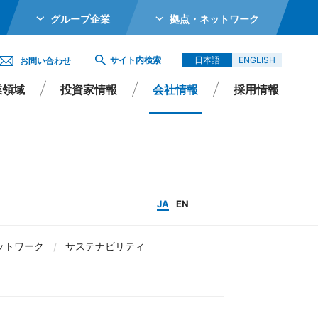
グループ企業
拠点・ネットワーク
ホールディングス株式会社
サイト内検索
日本語
ENGLISH
お問い合わせ
メカトロニクス株式会社
業領域
投資家情報
会社情報
採用情報
ガーター株式会社
エイシイダステック
ビーム株式会社
エレックス株式会社
Rポリシー
よくあるご質問
サステナビリティ
IRよくあるご質問
JA
EN
バイオ株式会社
ットワーク
サステナビリティ
Singapore Pte Ltd
会社
エイシイデンコー