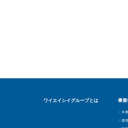
ワイエイシイグループとは
事業
半
環