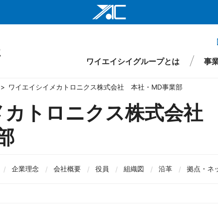
ワイエイシイ
ワイエイシイ
ワイエイシイグループとは
事
ワイエイシイ
ワイエイシイメカトロニクス株式会社 本社・MD事業部
株式会社ワイ
メカトロニクス株式会社
ワイエイシイ
部
仕事
財務
要
環境・社会インフラ関連事業
役員
先輩メッセージ
IRライブラリ
組織図
株式情報
沿革
新卒採用
医療・ヘルスケア関連事業
拠点・ネットワーク
IRイベント
キャリア採用
ワイエイシイ
I
事項
ワイエイシイ
企業理念
会社概要
役員
組織図
沿革
拠点・ネ
YAC Systems 
大倉電気株式
株式会社ワイ