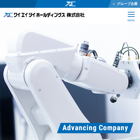
グループ企業
ワイエイシイホールディングス株式会社
CLOSE
MENU
ワイエイシイメカトロニクス株式会社
ワイエイシイガーター株式会社
株式会社ワイエイシイダステック
ワイエイシイビーム株式会社
ワイエイシイエレックス株式会社
ワイエイシイバイオ株式会社
YAC Systems Singapore Pte Ltd
大倉電気株式会社
株式会社ワイエイシイデンコー
ワイエイシイマシナリー株式会社
JEインターナショナル株式会社
株式会社テクノオプティス