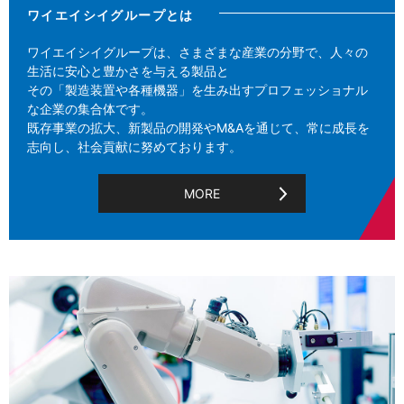
ワイエイシイグループとは
ワイエイシイグループは、さまざまな産業の分野で、人々の
生活に安心と豊かさを与える製品と
その「製造装置や各種機器」を生み出すプロフェッショナル
な企業の集合体です。
既存事業の拡大、新製品の開発やM&Aを通じて、常に成長を
志向し、社会貢献に努めております。
MORE