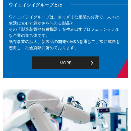
ワイエイシイグループとは
ワイエイシイグループは、さまざまな産業の分野で、人々の
生活に安心と豊かさを与える製品と
その「製造装置や各種機器」を生み出すプロフェッショナル
な企業の集合体です。
既存事業の拡大、新製品の開発やM&Aを通じて、常に成長を
志向し、社会貢献に努めております。
MORE