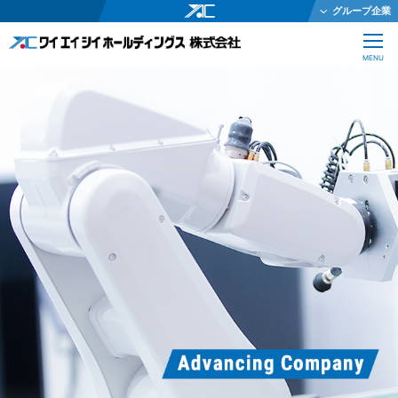
グループ企業
ワイエイシイホールディングス株式会社
CLOSE
MENU
ワイエイシイメカトロニクス株式会社
ワイエイシイガーター株式会社
株式会社ワイエイシイダステック
ワイエイシイビーム株式会社
ワイエイシイエレックス株式会社
ワイエイシイバイオ株式会社
YAC Systems Singapore Pte Ltd
大倉電気株式会社
株式会社ワイエイシイデンコー
ワイエイシイマシナリー株式会社
JEインターナショナル株式会社
株式会社テクノオプティス