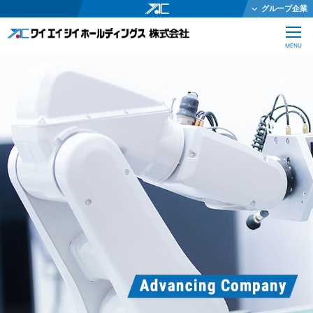
グループ企業
ワイエイシイホールディングス株式会社
CLOSE
MENU
ワイエイシイメカトロニクス株式会社
ワイエイシイガーター株式会社
株式会社ワイエイシイダステック
ワイエイシイビーム株式会社
ワイエイシイエレックス株式会社
ワイエイシイバイオ株式会社
YAC Systems Singapore Pte Ltd
大倉電気株式会社
株式会社ワイエイシイデンコー
ワイエイシイマシナリー株式会社
JEインターナショナル株式会社
株式会社テクノオプティス