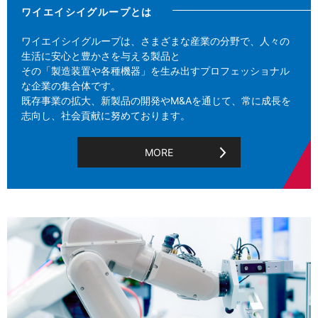
ワイエイシイグループとは
ワイエイシイグループは、さまざまな産業の分野で、人々の
生活に安心と豊かさを与える製品と
その「製造装置や各種機器」を生み出すプロフェッショナル
な企業の集合体です。
既存事業の拡大、新製品の開発やM&Aを通じて、常に成長を
志向し、社会貢献に努めております。
MORE