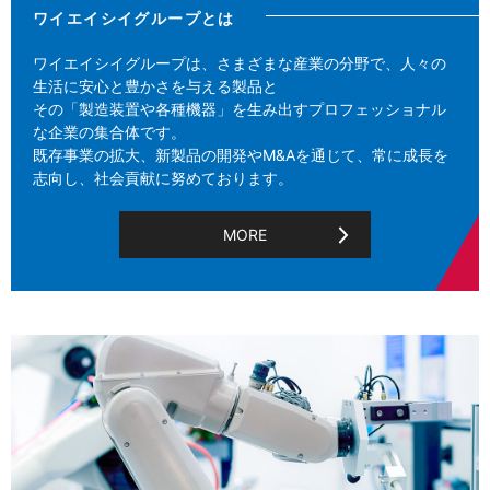
ワイエイシイグループとは
ワイエイシイグループは、さまざまな産業の分野で、人々の
生活に安心と豊かさを与える製品と
その「製造装置や各種機器」を生み出すプロフェッショナル
な企業の集合体です。
既存事業の拡大、新製品の開発やM&Aを通じて、常に成長を
志向し、社会貢献に努めております。
MORE