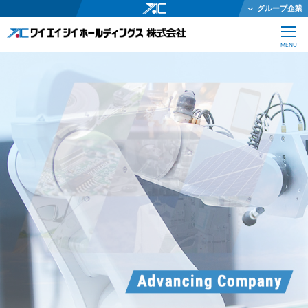
グループ企業
ワイエイシイホールディングス株式会社
CLOSE
MENU
ワイエイシイメカトロニクス株式会社
ワイエイシイガーター株式会社
株式会社ワイエイシイダステック
ワイエイシイビーム株式会社
ワイエイシイエレックス株式会社
ワイエイシイバイオ株式会社
YAC Systems Singapore Pte Ltd
大倉電気株式会社
株式会社ワイエイシイデンコー
ワイエイシイマシナリー株式会社
JEインターナショナル株式会社
株式会社テクノオプティス