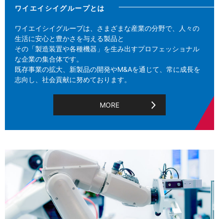
ワイエイシイグループとは
ワイエイシイグループは、さまざまな産業の分野で、人々の
生活に安心と豊かさを与える製品と
その「製造装置や各種機器」を生み出すプロフェッショナル
な企業の集合体です。
既存事業の拡大、新製品の開発やM&Aを通じて、常に成長を
志向し、社会貢献に努めております。
MORE