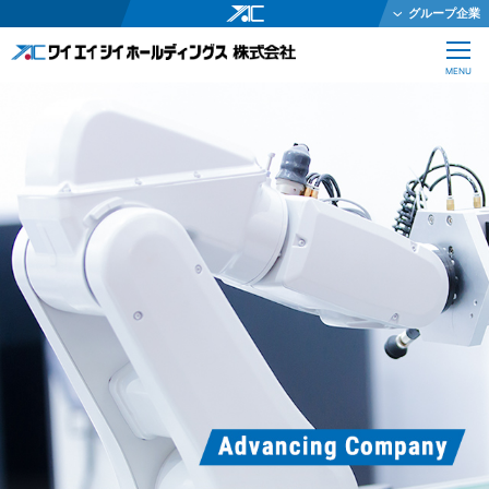
グループ企業
ワイエイシイホールディングス株式会社
CLOSE
MENU
ワイエイシイメカトロニクス株式会社
ワイエイシイガーター株式会社
株式会社ワイエイシイダステック
ワイエイシイビーム株式会社
ワイエイシイエレックス株式会社
ワイエイシイバイオ株式会社
YAC Systems Singapore Pte Ltd
大倉電気株式会社
株式会社ワイエイシイデンコー
ワイエイシイマシナリー株式会社
JEインターナショナル株式会社
株式会社テクノオプティス